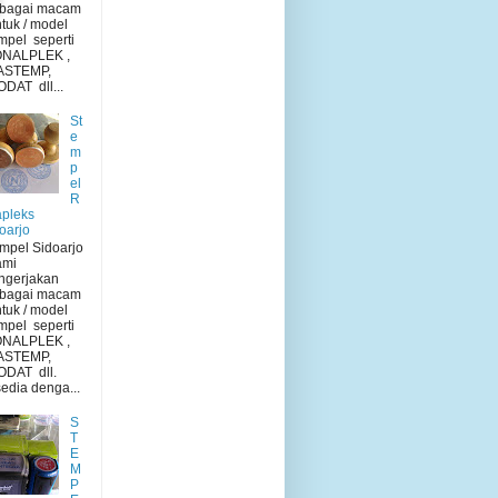
rbagai macam
tuk / model
mpel seperti
NALPLEK ,
ASTEMP,
DAT dll...
St
e
m
p
el
R
pleks
oarjo
mpel Sidoarjo
mi
ngerjakan
rbagai macam
tuk / model
mpel seperti
NALPLEK ,
ASTEMP,
ODAT dll.
sedia denga...
S
T
E
M
P