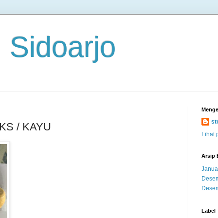
 Sidoarjo
Menge
st
S / KAYU
Lihat 
Arsip 
Janua
Desem
Desem
Label