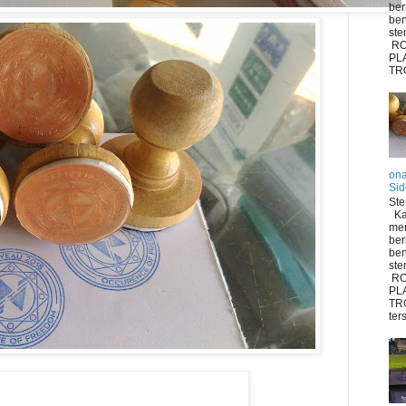
be
ben
ste
RO
PL
TRO
ona
Sid
Ste
Ka
me
be
ben
ste
RO
PL
TR
ter