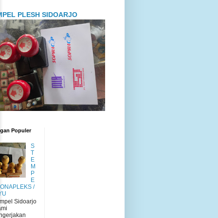
MPEL PLESH SIDOARJO
ngan Populer
S
T
E
M
P
E
RONAPLEKS /
YU
mpel Sidoarjo
mi
ngerjakan