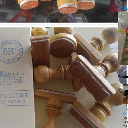
STE
Posti
L 
KA
Ste
Ka
me