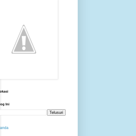
okasi
log Ini
randa