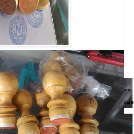
Peta L
Cari B
Be