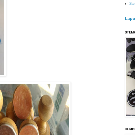
Ste
Lapo
STEM
HEMB