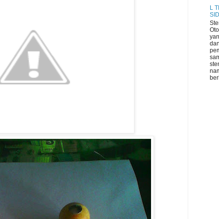
L 
SI
Ste
Oto
yan
dan
pe
sa
ste
na
ber