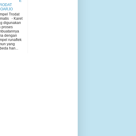
E
TRODAT
DOARJO
mpel Trodat
matis - Karet
g digunakan
 proses
mbuatannya
ma dengan
mpel runaflek
mun yang
beda han...